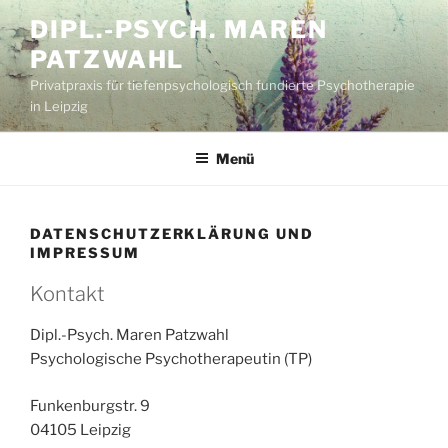
Zum
DIPL.-PSYCH. MAREN
Inhalt
PATZWAHL
springen
Privatpraxis für tiefenpsychologisch fundierte Psychotherapie
in Leipzig
Menü
DATENSCHUTZERKLÄRUNG UND
IMPRESSUM
Kontakt
Dipl.-Psych. Maren Patzwahl
Psychologische Psychotherapeutin (TP)
Funkenburgstr. 9
04105 Leipzig